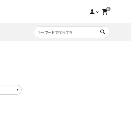
0
person
shopping_cart
search
収納家具
チーク
寝具
ビーチ
アウトレット