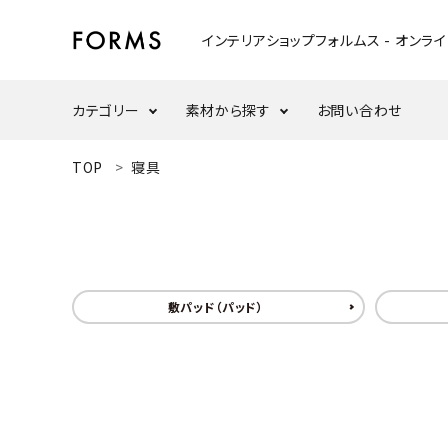
インテリアショップフォルムス - オンラ
カテゴリー
素材から探す
お問い合わせ
ACCOUNT MENU
TOP
寝具
ようこそ ゲスト 様
テーブル
ウォールナット
meeting_room
person
ログイン
新規会員登録
ウッドスタンド・天板
ナラ/オーク
search
敷パッド（パッド）
インテリア小物
カテゴリーから探す
ダイニングセット
素材から選ぶ