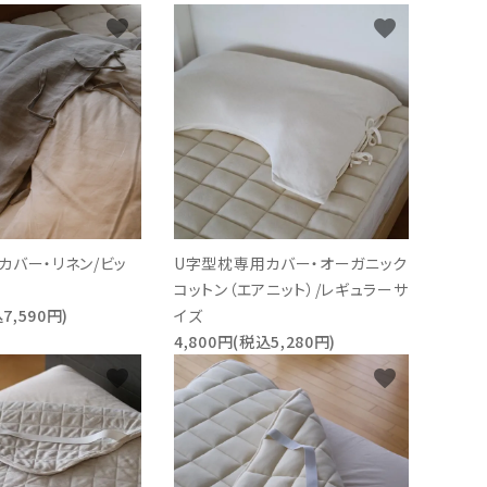
favorite
favorite
カバー・リネン/ビッ
U字型枕専用カバー・オーガニック
コットン（エアニット）/レギュラーサ
7,590円)
イズ
4,800円(税込5,280円)
favorite
favorite