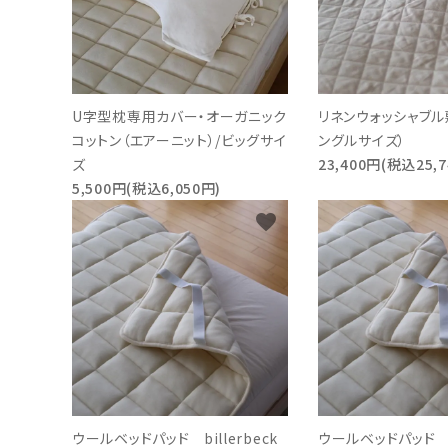
U字型枕専用カバー・オーガニック
リネンウォッシャブル
コットン（エアーニット）/ビッグサイ
ングルサイズ）
ズ
23,400円(税込25,7
5,500円(税込6,050円)
favorite
ウールベッドパッド billerbeck
ウールベッドパッド bi