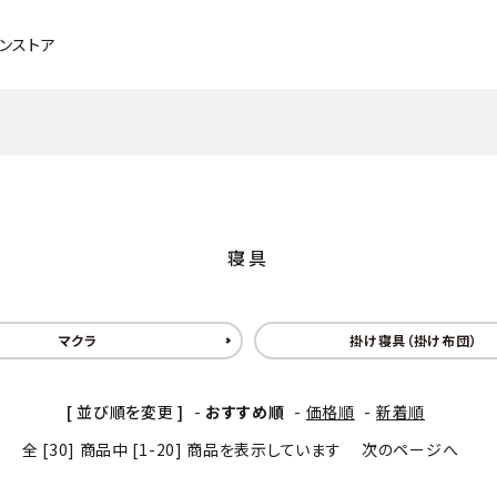
インストア
チェア・ベンチ・スツール
ブラックチェリー
ソファ
メープル
寝具
デスク
タモ
ベッド
アッシュ
マクラ
掛け寝具（掛け布団）
照明
メンテナンスグッズ
[ 並び順を変更 ]
-
おすすめ順
-
価格順
-
新着順
パーソナルチェア
全 [30] 商品中 [1-20] 商品を表示しています
次のページへ