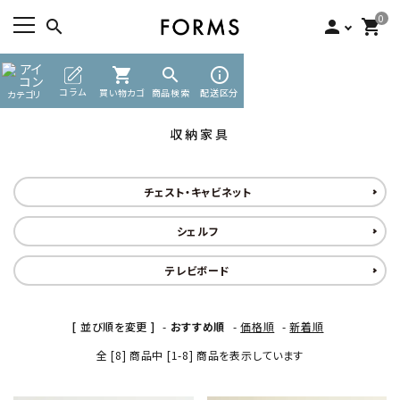
0
search
person
shopping_cart
TOP
収納家具
shopping_cart
search
info_outline
ACCOUNT MENU
コラム
買い物カゴ
商品検索
配送区分
カテゴリ
ようこそ ゲスト 様
収納家具
meeting_room
person
ログイン
新規会員登録
チェスト・キャビネット
search
シェルフ
カテゴリーから探す
テレビボード
素材から選ぶ
[ 並び順を変更 ]
-
おすすめ順
-
価格順
-
新着順
インフォメーション
全 [8] 商品中 [1-8] 商品を表示しています