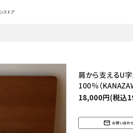
インストア
チェア・ベンチ・スツール
ブラックチェリー
ソファ
メープル
肩から支えるU字
デスク
タモ
ベッド
アッシュ
100％（KANAZA
18,000円(税込1
照明
メンテナンスグッズ
パーソナルチェア
mail_outline
お問い合わ