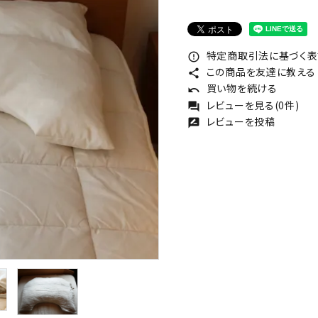
特定商取引法に基づく表記
error_outline
この商品を友達に教える
share
買い物を続ける
undo
レビューを見る(0件)
forum
レビューを投稿
rate_review