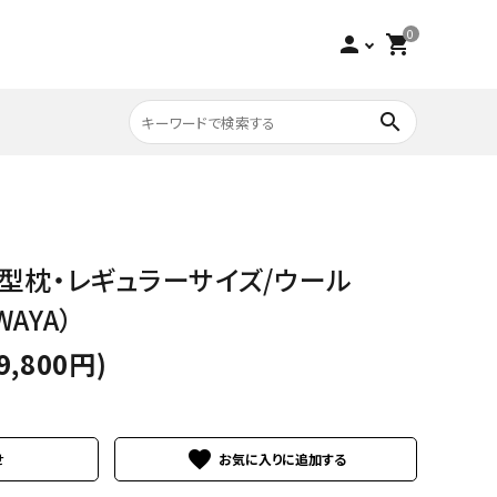
0
person
shopping_cart
search
収納家具
チーク
型枕・レギュラーサイズ/ウール
寝具
ビーチ
WAYA）
9,800円)
アウトレット
favorite
せ