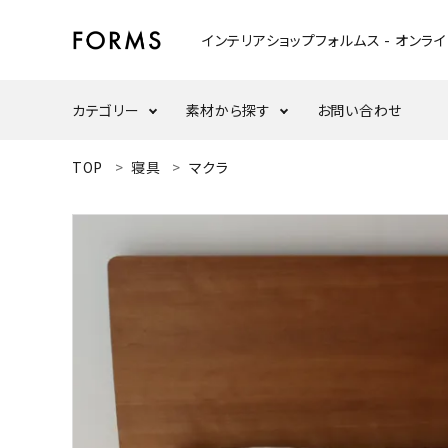
インテリアショップフォルムス - オンラ
カテゴリー
素材から探す
お問い合わせ
ACCOUNT MENU
TOP
寝具
マクラ
ようこそ ゲスト 様
テーブル
ウォールナット
meeting_room
person
ログイン
新規会員登録
ウッドスタンド・天板
ナラ/オーク
search
インテリア小物
カテゴリーから探す
ダイニングセット
素材から選ぶ