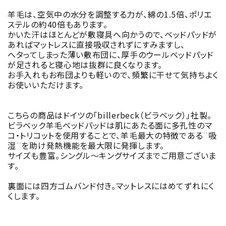
羊毛は、空気中の水分を調整する力が、綿の1.5倍、ポリエ
ステルの約40倍もあります。
かいた汗はほとんどが敷寝具へ向かうので、ベッドパッドが
あればマットレスに直接吸収されずにすみますし、
ヘタってしまった薄い敷布団に、厚手のウールベッドパッド
が足されると寝心地は抜群に良くなります。
お手入れもお布団よりも軽いので、頻繁に干せて気持ちよく
お使いいただけます。
こちらの商品はドイツの「billerbeck（ビラベック）」社製。
ビラベック羊毛ベッドパッドは肌にあたる面に多孔性のマ
コ・トリコットを使用することで、羊毛最大の特徴である¨吸
湿¨を助け発熱機能を最大限に発揮します。
サイズも豊富。シングル～キングサイズまでご用意ございま
す。
裏面には四方ゴムバンド付き。マットレスにはめてずれにく
くします。