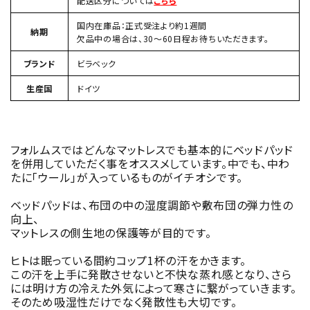
配送区分については
こちら
国内在庫品：正式受注より約1週間
納期
欠品中の場合は、30〜60日程お待ちいただきます。
ブランド
ビラベック
生産国
ドイツ
フォルムスではどんなマットレスでも基本的にベッドパッド
を併用していただく事をオススメしています。中でも、中わ
たに「ウール」が入っているものがイチオシです。
ベッドパッドは、布団の中の湿度調節や敷布団の弾力性の
向上、
マットレスの側生地の保護等が目的です。
ヒトは眠っている間約コップ1杯の汗をかきます。
この汗を上手に発散させないと不快な蒸れ感となり、さら
には明け方の冷えた外気によって寒さに繋がっていきます。
そのため吸湿性だけでなく発散性も大切です。