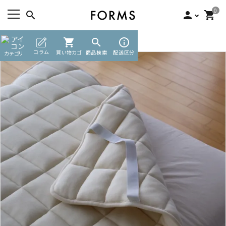
0
search
person
shopping_cart
TOP
寝具
敷パッド（パッド）
shopping_cart
search
info_outline
ACCOUNT MENU
コラム
買い物カゴ
商品検索
配送区分
カテゴリ
ようこそ ゲスト 様
meeting_room
person
ログイン
新規会員登録
search
カテゴリーから探す
素材から選ぶ
インフォメーション