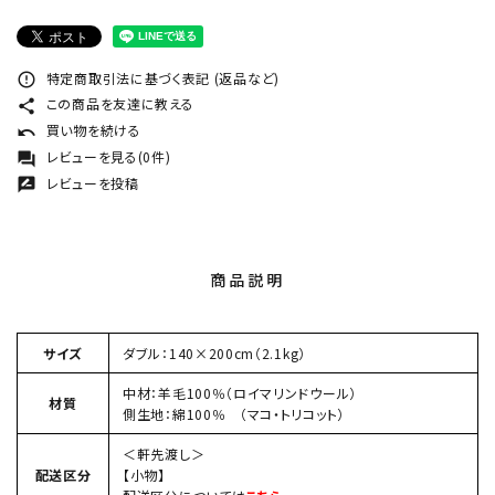
特定商取引法に基づく表記 (返品など)
error_outline
この商品を友達に教える
share
買い物を続ける
undo
レビューを見る(0件)
forum
レビューを投稿
rate_review
商品説明
サイズ
ダブル：140×200cm（2.1kg）
中材：羊毛100％（ロイマリンドウール）
材質
側生地：綿100％ （マコ・トリコット）
＜軒先渡し＞
配送区分
【小物】