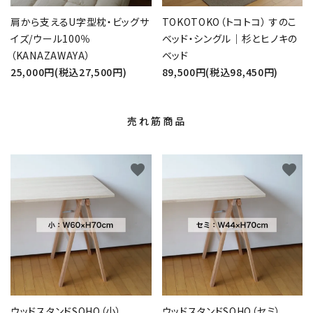
肩から支えるU字型枕・ビッグサ
TOKOTOKO（トコトコ） すのこ
イズ/ウール100％
ベッド・シングル｜杉とヒノキの
（KANAZAWAYA）
ベッド
25,000円(税込27,500円)
89,500円(税込98,450円)
売れ筋商品
favorite
favorite
ウッドスタンドSOHO（小）
ウッドスタンドSOHO（セミ）