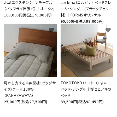
北欧エクステンションテーブル
corbina（コルビナ） ベッドフレ
（バタフライ伸張式）｜オーク材
ーム・シングル（ブラックチェリー
160,000円(税込176,000円)
材）｜FORMSオリジナル
90,000円(税込99,000円)
favorite
favorite
肩から支えるU字型枕・ビッグサ
TOKOTOKO（トコトコ） すのこ
イズ/ウール100％
ベッド・シングル｜杉とヒノキの
（KANAZAWAYA）
ベッド
25,000円(税込27,500円)
89,500円(税込98,450円)