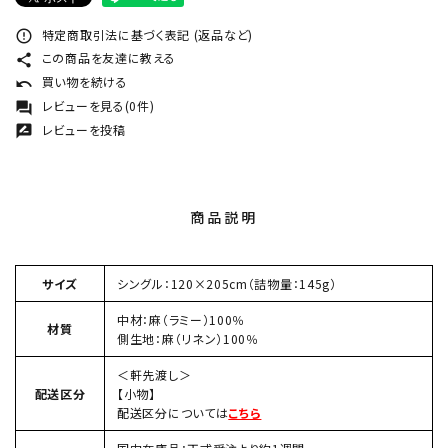
特定商取引法に基づく表記 (返品など)
error_outline
この商品を友達に教える
share
買い物を続ける
undo
レビューを見る(0件)
forum
レビューを投稿
rate_review
商品説明
サイズ
シングル：120×205cm（詰物量：145g）
中材：麻（ラミー）100％
材質
側生地：麻（リネン）100％
＜軒先渡し＞
配送区分
【小物】
配送区分については
こちら