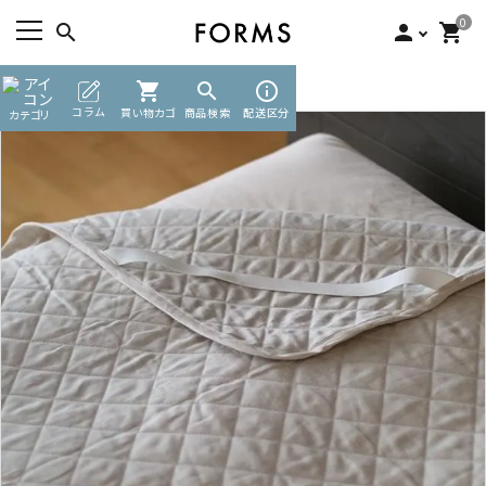
0
search
person
shopping_cart
TOP
寝具
敷パッド（パッド）
shopping_cart
search
info_outline
ACCOUNT MENU
コラム
買い物カゴ
商品検索
配送区分
カテゴリ
ようこそ ゲスト 様
meeting_room
person
ログイン
新規会員登録
search
カテゴリーから探す
素材から選ぶ
インフォメーション