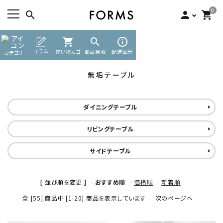
0
search
person
shopping_cart
TOP
無垢テーブル
shopping_cart
search
info_outline
ACCOUNT MENU
コラム
買い物カゴ
商品検索
配送区分
カテゴリ
ようこそ ゲスト 様
無垢テーブル
meeting_room
person
ログイン
新規会員登録
ダイニングテーブル
search
リビングテーブル
カテゴリーから探す
サイドテーブル
素材から選ぶ
[ 並び順を変更 ]
-
おすすめ順
-
価格順
-
新着順
インフォメーション
全 [55] 商品中 [1-20] 商品を表示しています
次のページへ