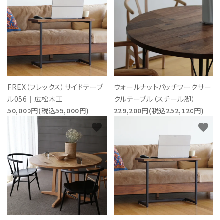
FREX（フレックス）サイドテーブ
ウォールナットパッチワークサー
ル056｜広松木工
クルテーブル（スチール脚）
50,000円(税込55,000円)
229,200円(税込252,120円)
favorite
favorite