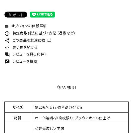
オプションの値段詳細
toc
特定商取引法に基づく表記 (返品など)
error_outline
この商品を友達に教える
share
買い物を続ける
undo
レビューを見る(0件)
forum
レビューを投稿
rate_review
商品説明
サイズ
幅206×奥行49×高さ44cm
材質
オーク無垢材/突板張り・ブラウンオイル仕上げ
＜軒先渡し＞不可