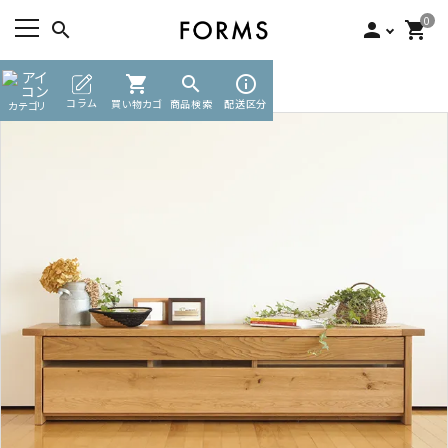
0
search
person
shopping_cart
TOP
収納家具
shopping_cart
テレビボード
search
info_outline
ACCOUNT MENU
コラム
買い物カゴ
商品検索
配送区分
カテゴリ
ようこそ ゲスト 様
meeting_room
person
ログイン
新規会員登録
search
カテゴリーから探す
素材から選ぶ
インフォメーション