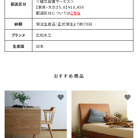
＜組立設置サービス＞
配送区分
【家具・大きさ5、6】￥10,450
配送区分については
こちら
納期
受注生産品：正式受注より約70日
ブランド
広松木工
生産国
日本
おすすめ商品
favorite
favorite