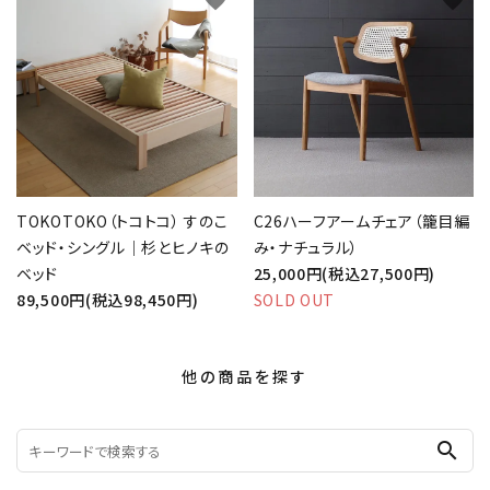
favorite
favorite
TOKOTOKO（トコトコ） すのこ
C26ハーフアームチェア（籠目編
ベッド・シングル｜杉とヒノキの
み・ナチュラル）
ベッド
25,000円(税込27,500円)
89,500円(税込98,450円)
SOLD OUT
他の商品を探す
search