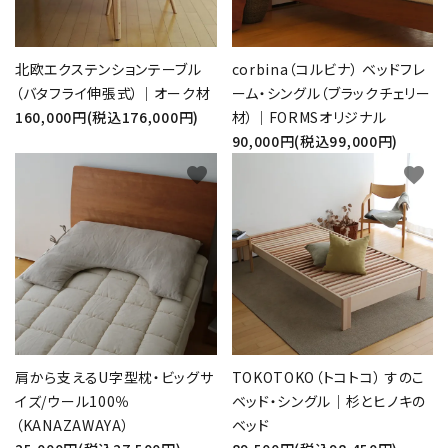
北欧エクステンションテーブル
corbina（コルビナ） ベッドフレ
（バタフライ伸張式）｜オーク材
ーム・シングル（ブラックチェリー
160,000円(税込176,000円)
材）｜FORMSオリジナル
90,000円(税込99,000円)
favorite
favorite
肩から支えるU字型枕・ビッグサ
TOKOTOKO（トコトコ） すのこ
イズ/ウール100％
ベッド・シングル｜杉とヒノキの
（KANAZAWAYA）
ベッド