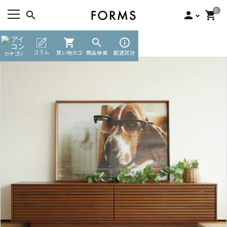
0
search
person
shopping_cart
TOP
収納家具
shopping_cart
テレビボード
search
info_outline
ACCOUNT MENU
コラム
買い物カゴ
商品検索
配送区分
カテゴリ
ようこそ ゲスト 様
meeting_room
person
ログイン
新規会員登録
search
カテゴリーから探す
素材から選ぶ
インフォメーション