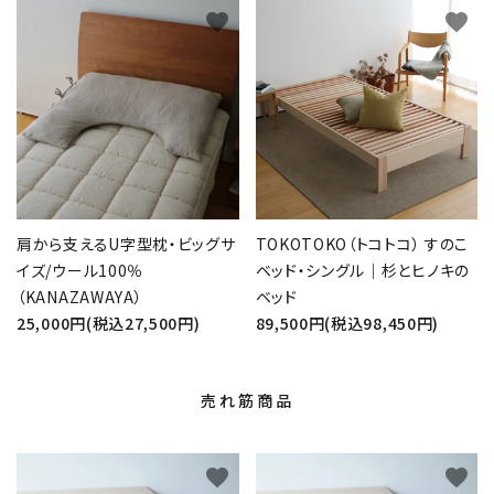
favorite
favorite
肩から支えるU字型枕・ビッグサ
TOKOTOKO（トコトコ） すのこ
イズ/ウール100％
ベッド・シングル｜杉とヒノキの
（KANAZAWAYA）
ベッド
25,000円(税込27,500円)
89,500円(税込98,450円)
売れ筋商品
favorite
favorite