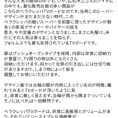
そんな人気の箱物の中でも、いや、広松木工さんのアイテム
の中でも、最も販売台数の多い商品が
こちらのベラクレッパTVボードなのです。当時このルーバー
デザインがまだまだ少ない時代、この
ベラクレッパの細いルーバーを前面に使ったデザインが数
多くの家具デザイナーやバイヤーの目を
惹き、今や定番のデザインとなりました。まさに先駆け。未
だにその人気は衰えることを知らず、
フォルムスでも最も支持されているTVボードです。
扉はプッシュオープンタイプを採用。内部は非常に収納力
が豊富で、TV周りの物以外にもたくさん
収納いただけます。向かって左側の引き出しには仕切り板
がありますので、しまう物によって板を
調整してお使いいただけます。
デザイン面では台輪の脚が内側に入っているのが特徴。離
れてみるとTVボードが浮いたように見
え、非常に美しく見えます。台輪が隅から隅までついている
モノに比べれば一目瞭然です。
ベラクレッパTVボードは、非常に高級感とボリュームがあ
り、それでいてリーズナブルな価格帯が