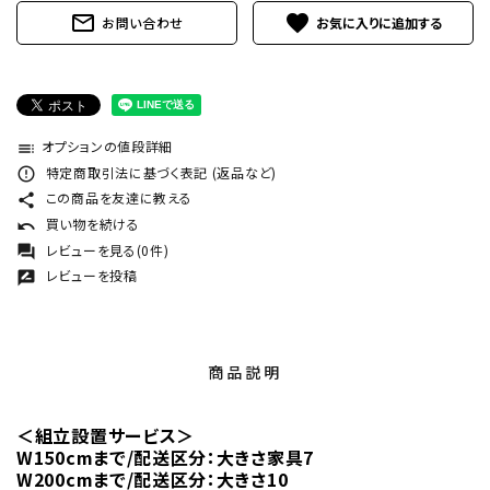
mail_outline
favorite
お問い合わせ
オプションの値段詳細
toc
特定商取引法に基づく表記 (返品など)
error_outline
この商品を友達に教える
share
買い物を続ける
undo
レビューを見る(0件)
forum
レビューを投稿
rate_review
商品説明
＜組立設置サービス＞
W150cmまで/配送区分：大きさ家具7
W200cmまで/配送区分：大きさ10