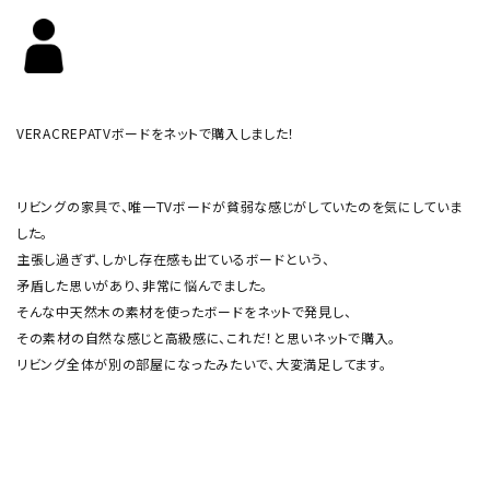
VERACREPATVボードをネットで購入しました！
リビングの家具で、唯一TVボードが貧弱な感じがしていたのを気にしていま
した。
主張し過ぎず、しかし存在感も出ているボードという、
矛盾した思いがあり、非常に悩んでました。
そんな中天然木の素材を使ったボードをネットで発見し、
その素材の自然な感じと高級感に、これだ！と思いネットで購入。
リビング全体が別の部屋になったみたいで、大変満足してます。