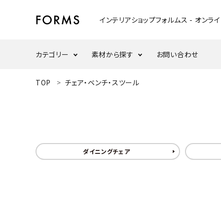
インテリアショップフォルムス - オンラ
カテゴリー
素材から探す
お問い合わせ
ACCOUNT MENU
TOP
チェア・ベンチ・スツール
ようこそ ゲスト 様
テーブル
ウォールナット
meeting_room
person
ログイン
新規会員登録
ウッドスタンド・天板
ナラ/オーク
search
ダイニングチェア
インテリア小物
カテゴリーから探す
ダイニングセット
素材から選ぶ