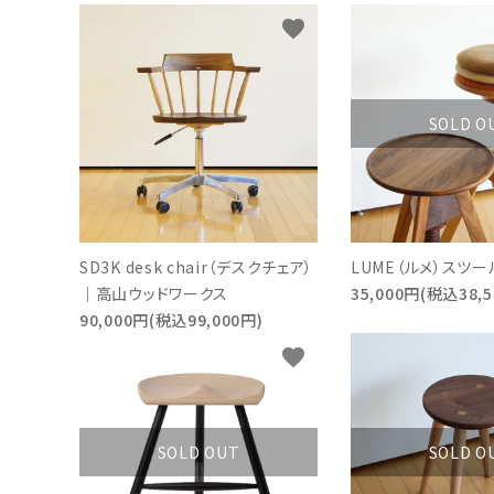
favorite
インフォメーション
SOLD O
SD3K desk chair（デスクチェア）
LUME（ルメ）スツ
｜高山ウッドワークス
35,000円(税込38,5
90,000円(税込99,000円)
favorite
SOLD OUT
SOLD O