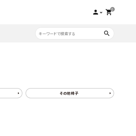
0
person
shopping_cart
search
収納家具
チーク
寝具
ビーチ
その他椅子
アウトレット