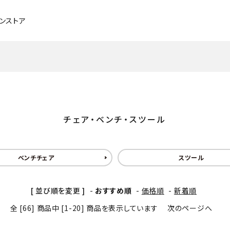
インストア
チェア・ベンチ・スツール
ブラックチェリー
ソファ
メープル
チェア・ベンチ・スツール
デスク
タモ
ベッド
アッシュ
ベンチチェア
スツール
照明
メンテナンスグッズ
[ 並び順を変更 ]
-
おすすめ順
-
価格順
-
新着順
パーソナルチェア
全 [66] 商品中 [1-20] 商品を表示しています
次のページへ