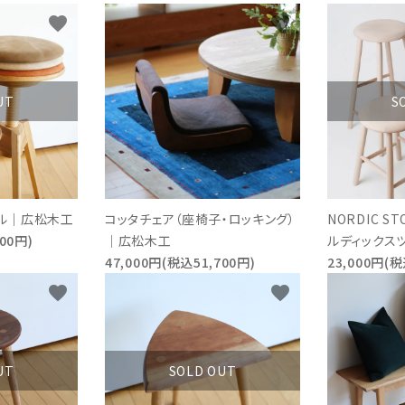
favorite
favorite
UT
S
ール｜広松木工
コッタチェア（座椅子・ロッキング）
NORDIC S
00円)
｜広松木工
ルディックス
47,000円(税込51,700円)
23,000円(税
favorite
favorite
UT
SOLD OUT