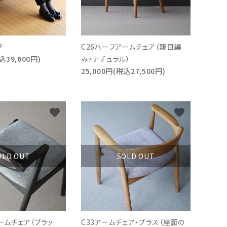
チ
C26ハーフアームチェア（籠目編
込39,600円)
み・ナチュラル）
25,000円(税込27,500円)
favorite
favorite
OLD OUT
SOLD OUT
ームチェア（ブラッ
C33アームチェア・プラス（座面の