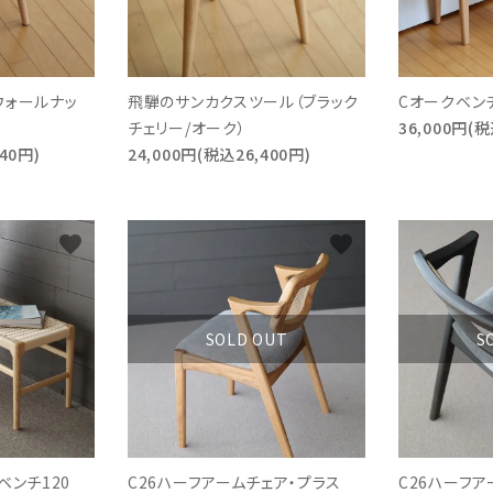
ウォールナッ
飛騨のサンカクスツール（ブラック
Cオークベン
チェリー/オーク）
36,000円(税
40円)
24,000円(税込26,400円)
favorite
favorite
SOLD OUT
S
ベンチ120
C26ハーフアームチェア・プラス
C26ハーフア