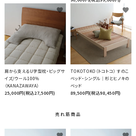
favorite
favorite
肩から支えるU字型枕・ビッグサ
TOKOTOKO（トコトコ） すのこ
イズ/ウール100％
ベッド・シングル｜杉とヒノキの
（KANAZAWAYA）
ベッド
25,000円(税込27,500円)
89,500円(税込98,450円)
売れ筋商品
favorite
favorite