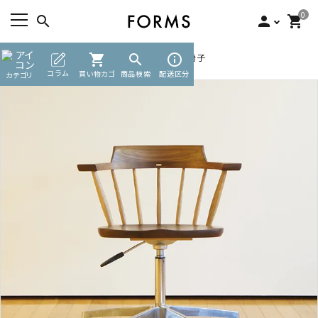
0
search
person
shopping_cart
TOP
チェア・ベンチ・スツール
shopping_cart
search
その他椅子
info_outline
ACCOUNT MENU
コラム
買い物カゴ
商品検索
配送区分
カテゴリ
ようこそ ゲスト 様
meeting_room
person
ログイン
新規会員登録
search
カテゴリーから探す
素材から選ぶ
インフォメーション