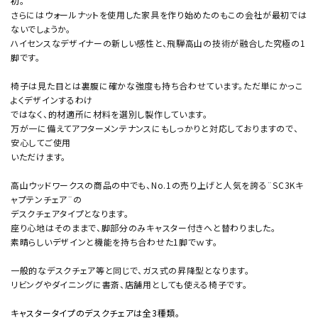
初。
さらにはウォールナットを使用した家具を作り始めたのもこの会社が最初では
ないでしょうか。
ハイセンスなデザイナーの新しい感性と、飛騨高山の技術が融合した究極の1
脚です。
椅子は見た目とは裏腹に確かな強度も持ち合わせています。ただ単にかっこ
よくデザインするわけ
ではなく、的材適所に材料を選別し製作しています。
万が一に備えてアフターメンテナンスにもしっかりと対応しておりますので、
安心してご使用
いただけます。
高山ウッドワークスの商品の中でも、No.1の売り上げと人気を誇る¨SC3Kキ
ャプテンチェア¨の
デスクチェアタイプとなります。
座り心地はそのままで、脚部分のみキャスター付きへと替わりました。
素晴らしいデザインと機能を持ち合わせた1脚でｗす。
一般的なデスクチェア等と同じで、ガス式の昇降型となります。
リビングやダイニングに書斎、店舗用としても使える椅子です。
キャスタータイプのデスクチェアは全3種類。