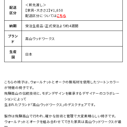
＜軒先渡し＞
配送
【家具・大きさ2】￥1,650
区分
配送区分については
こちら
納期
受注生産品：正式受注より約4週間
ブラン
高山ウッドワークス
ド
生産
日本
国
こちらの椅子は、ウォールナットとオークの無垢材を使用したツートンカラー
が特徴の椅子です。
飛騨高山の伝統技術と、モダンデザインを継承するデザイナーのコラボレー
ションによって
生まれたブランド「高山ウッドワークス」のデスクチェアです。
製作は飛騨高山で行われ、確かな技術と管理で大変素晴らしい椅子です。
ウォールナットとオークを組み合わせてできた家具は高山ウッドワークスが最