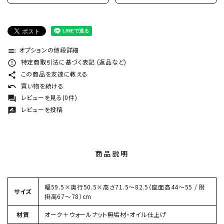
オプションの値段詳細
toc
特定商取引法に基づく表記 (返品など)
error_outline
この商品を友達に教える
share
買い物を続ける
undo
レビューを見る(0件)
forum
レビューを投稿
rate_review
商品説明
幅59.5×奥行50.5×高さ71.5〜82.5（座面高44〜55 / 肘
サイズ
掛高67〜78）cm
材質
オーク＋ウォールナット無垢材・オイル仕上げ