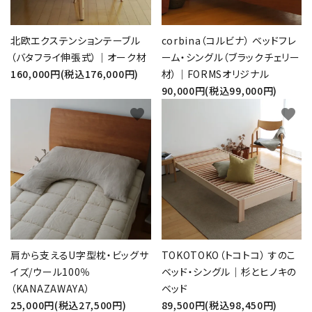
北欧エクステンションテーブル
corbina（コルビナ） ベッドフレ
（バタフライ伸張式）｜オーク材
ーム・シングル（ブラックチェリー
160,000円(税込176,000円)
材）｜FORMSオリジナル
90,000円(税込99,000円)
favorite
favorite
肩から支えるU字型枕・ビッグサ
TOKOTOKO（トコトコ） すのこ
イズ/ウール100％
ベッド・シングル｜杉とヒノキの
（KANAZAWAYA）
ベッド
25,000円(税込27,500円)
89,500円(税込98,450円)