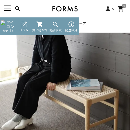
0
search
person
shopping_cart
TOP
チェア・ベンチ・スツール
shopping_cart
search
ベンチチェア
info_outline
ACCOUNT MENU
コラム
買い物カゴ
商品検索
配送区分
カテゴリ
ようこそ ゲスト 様
meeting_room
person
ログイン
新規会員登録
search
カテゴリーから探す
素材から選ぶ
インフォメーション