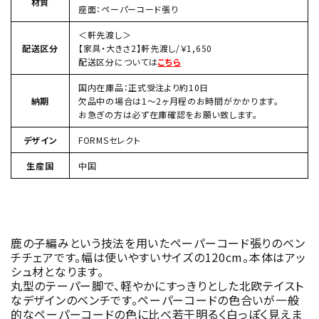
材質
座面：ペーパーコード張り
＜軒先渡し＞
配送区分
【家具・大きさ2】軒先渡し/￥1,650
配送区分については
こちら
国内在庫品：正式受注より約10日
納期
欠品中の場合は1〜2ヶ月程のお時間がかかります。
お急ぎの方は必ず在庫確認をお願い致します。
デザイン
FORMSセレクト
生産国
中国
鹿の子編みという技法を用いたペーパーコード張りのベン
チチェアです。幅は使いやすいサイズの120cm。本体はアッ
シュ材となります。
丸型のテーパー脚で、軽やかにすっきりとした北欧テイスト
なデザインのベンチです。ペーパーコードの色合いが一般
的なペーパーコードの色に比べ若干明るく白っぽく見えま