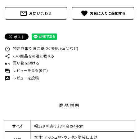
mail_outline
favorite
お問い合わせ
特定商取引法に基づく表記 (返品など)
error_outline
この商品を友達に教える
share
買い物を続ける
undo
レビューを見る(0件)
forum
レビューを投稿
rate_review
商品説明
サイズ
幅120×奥行38×高さ44cm
本体：アッシュ材・ウレタン塗装仕上げ