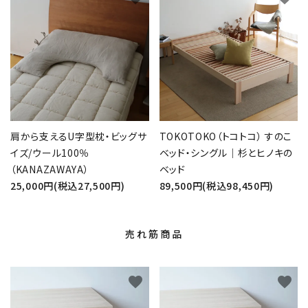
肩から支えるU字型枕・ビッグサ
TOKOTOKO（トコトコ） すのこ
イズ/ウール100％
ベッド・シングル｜杉とヒノキの
（KANAZAWAYA）
ベッド
25,000円(税込27,500円)
89,500円(税込98,450円)
売れ筋商品
favorite
favorite