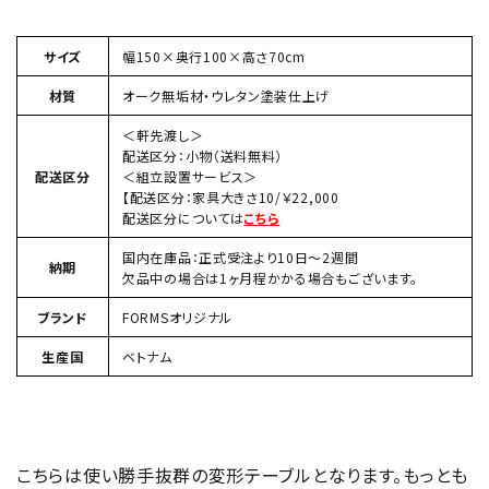
サイズ
幅150×奥行100×高さ70cm
材質
オーク無垢材・ウレタン塗装仕上げ
＜軒先渡し＞
配送区分：小物（送料無料）
配送区分
＜組立設置サービス＞
【配送区分：家具大きさ10/￥22,000
配送区分については
こちら
国内在庫品：正式受注より10日〜2週間
納期
欠品中の場合は1ヶ月程かかる場合もございます。
ブランド
FORMSオリジナル
生産国
ベトナム
こちらは使い勝手抜群の変形テーブルとなります。もっとも