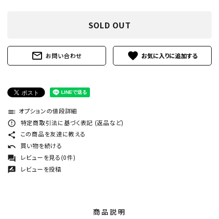
SOLD OUT
mail_outline
favorite
お問い合わせ
オプションの値段詳細
toc
特定商取引法に基づく表記 (返品など)
error_outline
この商品を友達に教える
share
買い物を続ける
undo
レビューを見る(0件)
forum
レビューを投稿
rate_review
商品説明