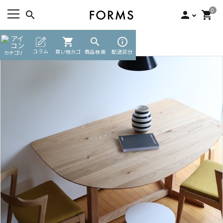
0
search
person
shopping_cart
TOP
無垢テーブル
shopping_cart
ダイニングテーブル
search
info_outline
ACCOUNT MENU
コラム
買い物カゴ
商品検索
配送区分
カテゴリ
ようこそ ゲスト 様
meeting_room
person
ログイン
新規会員登録
search
カテゴリーから探す
素材から選ぶ
インフォメーション