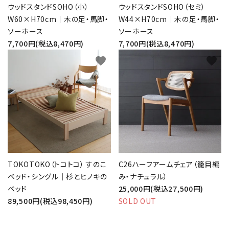
ウッドスタンドSOHO（小）
ウッドスタンドSOHO（セミ）
W60×H70cm｜木の足・馬脚・
W44×H70cm｜木の足・馬脚・
ソーホース
ソーホース
7,700円(税込8,470円)
7,700円(税込8,470円)
favorite
favorite
TOKOTOKO（トコトコ） すのこ
C26ハーフアームチェア（籠目編
ベッド・シングル｜杉とヒノキの
み・ナチュラル）
ベッド
25,000円(税込27,500円)
89,500円(税込98,450円)
SOLD OUT