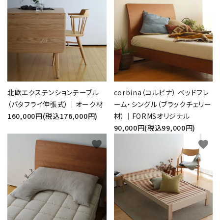
北欧エクステンションテーブル
corbina（コルビナ） ベッドフレ
（バタフライ伸張式）｜オーク材
ーム・シングル（ブラックチェリー
160,000円(税込176,000円)
材）｜FORMSオリジナル
90,000円(税込99,000円)
favorite
favorite