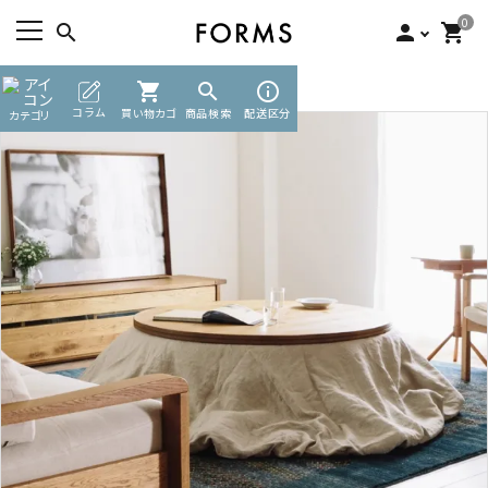
0
search
person
shopping_cart
TOP
無垢テーブル
shopping_cart
リビングテーブル
search
info_outline
ACCOUNT MENU
コラム
買い物カゴ
商品検索
配送区分
カテゴリ
ようこそ ゲスト 様
meeting_room
person
ログイン
新規会員登録
search
カテゴリーから探す
素材から選ぶ
インフォメーション