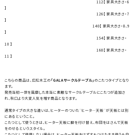
112【 家具大きさ・6
】
126【 家具大きさ・7
】
140【 家具大きさ・8、9
】
154【 家具大きさ・
10 】
168【 家具大きさ・
11 】
こちらの商品は、広松木工の
「GALAサークルテーブル」
のこたつタイプとなり
ます。
発売当初一世を風靡した本当に素敵なサークルテーブルにこたつが追加さ
れ、秋口より大変人気を増す商品となります。
通常タイプの大きな違いは、ヒーターのついた¨ヒータ―天板¨が天板とは別
にあるということ。
こたつとして使うときは、ヒーター天板に脚を付け替え、布団をはさんで天板
をのせるというスタイル。
こたつとして使用しない場合は、ヒーター天板をはずすもつけたまま使うも自