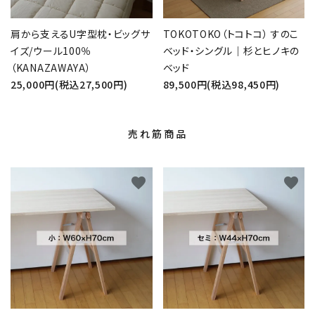
肩から支えるU字型枕・ビッグサ
TOKOTOKO（トコトコ） すのこ
イズ/ウール100％
ベッド・シングル｜杉とヒノキの
（KANAZAWAYA）
ベッド
25,000円(税込27,500円)
89,500円(税込98,450円)
売れ筋商品
favorite
favorite