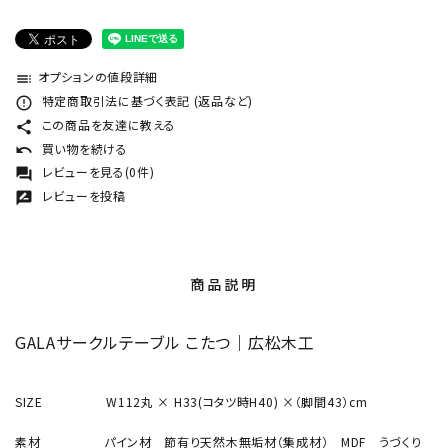
オプションの値段詳細
toc
特定商取引法に基づく表記 (返品など)
error_outline
この商品を友達に教える
share
買い物を続ける
undo
レビューを見る(0件)
forum
レビューを投稿
rate_review
商品説明
GALAサークルテーブル こたつ｜広松木工
SIZE W112丸 × H33(コタツ時H40) ×（脚間43）cm
素材 パイン材 節有り天然木無垢材（集成材） MDF うづくり