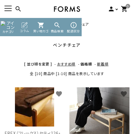
0
search
person
shopping_cart
TOP
チェア・ベンチ・スツール
shopping_cart
search
ベンチチェア
info_outline
ACCOUNT MENU
コラム
買い物カゴ
商品検索
配送区分
カテゴリ
ようこそ ゲスト 様
ベンチチェア
meeting_room
person
ログイン
新規会員登録
[ 並び順を変更 ]
-
おすすめ順
-
価格順
-
新着順
search
全 [10] 商品中 [1-10] 商品を表示しています
カテゴリーから探す
favorite
favorite
素材から選ぶ
インフォメーション
FREX（フレックス）セティ126・