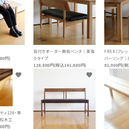
背付きオーダー無垢ベンチ｜革張
FREX（フレッ
00円)
りタイプ
バーリング｜
128,800円(税込141,680円)
81,000円(税
favorite
favorite
ティ126・専
広松木工
00円)