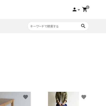
0
person
shopping_cart
search
収納家具
チーク
寝具
ビーチ
アウトレット
favorite
favorite