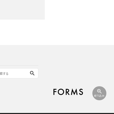
search
zoom_in
絞り込み