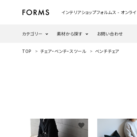
インテリアショップフォルムス - オンラ
カテゴリー
素材から探す
お問い合わせ
ACCOUNT MENU
TOP
チェア・ベンチ・スツール
ベンチチェア
ようこそ ゲスト 様
テーブル
ウォールナット
meeting_room
person
ログイン
新規会員登録
ウッドスタンド・天板
ナラ/オーク
search
インテリア小物
カテゴリーから探す
ダイニングセット
favorite
素材から選ぶ