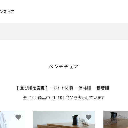
インストア
チェア・ベンチ・スツール
ブラックチェリー
ソファ
メープル
ベンチチェア
デスク
タモ
ベッド
アッシュ
[ 並び順を変更 ]
-
おすすめ順
-
価格順
-
新着順
照明
メンテナンスグッズ
全 [10] 商品中 [1-10] 商品を表示しています
パーソナルチェア
favorite
favorite