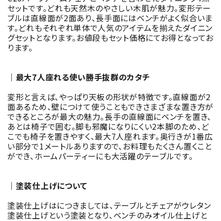
セットです。どれも天然木のやさしい木肌が魅力。変形テー
ブルは直線面が2面あり、長手面にはベンチがよく似合いま
す。どれもそれぞれ単体で人気のアイテムを揃えたダイニン
グセットとなります。お値段もセット価格にてお得となってお
ります。
｜最大7人座れる使い勝手抜群のカタチ
変形と言えば、やっぱり天板の形状が特徴です。直線面が2
面あるため、壁につけて使うこともできさまざまな置き方が
できるところが最大の魅力。長手の直線面にベンチを置き、
あとは椅子で囲む。脚も邪魔になりにくい2本脚のため、ど
こでも椅子を置きやすく、最大7人座れます。奥行きが1番広
い部分で1メートルありますので、お料理もたくさん置くこと
ができ、ホームパーティーにも大活躍のテーブルです。
｜塗装仕上げについて
塗装仕上げはにつきましては、テーブルとチェアがウレタン
塗装仕上げという塗装となり、ベンチのみオイル仕上げと