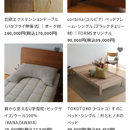
北欧エクステンションテーブル
corbina（コルビナ） ベッドフレ
（バタフライ伸張式）｜オーク材
ーム・シングル（ブラックチェリー
160,000円(税込176,000円)
材）｜FORMSオリジナル
90,000円(税込99,000円)
favorite
favorite
肩から支えるU字型枕・ビッグサ
TOKOTOKO（トコトコ） すのこ
イズ/ウール100％
ベッド・シングル｜杉とヒノキの
（KANAZAWAYA）
ベッド
25,000円(税込27,500円)
89,500円(税込98,450円)