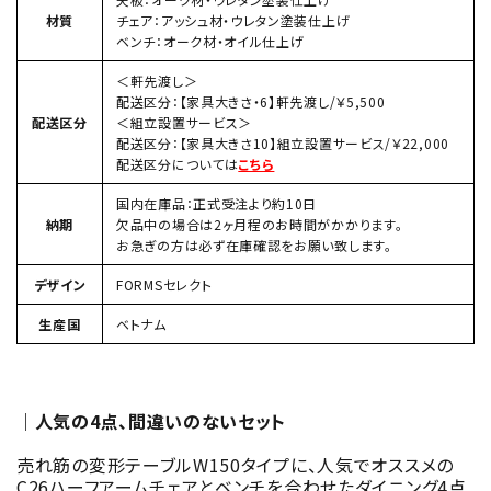
材質
チェア：アッシュ材・ウレタン塗装仕上げ
ベンチ：オーク材・オイル仕上げ
＜軒先渡し＞
配送区分：【家具大きさ・6】軒先渡し/￥5,500
配送区分
＜組立設置サービス＞
配送区分：【家具大きさ10】組立設置サービス/￥22,000
配送区分については
こちら
国内在庫品：正式受注より約10日
納期
欠品中の場合は2ヶ月程のお時間がかかります。
お急ぎの方は必ず在庫確認をお願い致します。
デザイン
FORMSセレクト
生産国
ベトナム
｜人気の4点、間違いのないセット
売れ筋の変形テーブルW150タイプに、人気でオススメの
C26ハーフアームチェアとベンチを合わせたダイニング4点