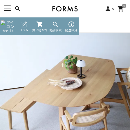
0
search
person
shopping_cart
TOP
無垢ダイニングセット
shopping_cart
search
info_outline
ACCOUNT MENU
コラム
買い物カゴ
商品検索
配送区分
カテゴリ
ようこそ ゲスト 様
meeting_room
person
ログイン
新規会員登録
search
カテゴリーから探す
素材から選ぶ
インフォメーション