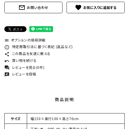
mail_outline
favorite
お問い合わせ
オプションの値段詳細
toc
特定商取引法に基づく表記 (返品など)
error_outline
この商品を友達に教える
share
買い物を続ける
undo
レビューを見る(0件)
forum
レビューを投稿
rate_review
商品説明
サイズ
幅150×奥行100×高さ70cm
天板：オーク材・ウレタン塗装仕上げ