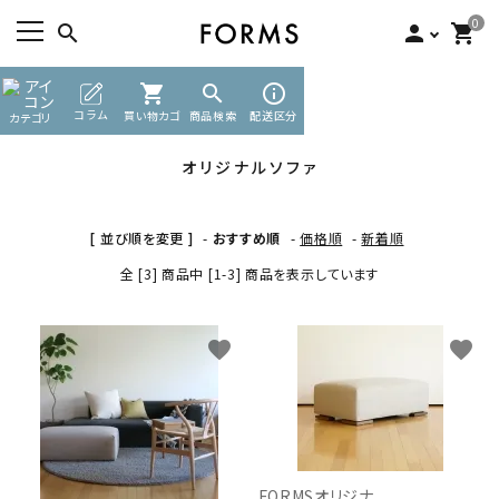
0
search
person
shopping_cart
TOP
ソファ
shopping_cart
オリジナルソファ
search
info_outline
ACCOUNT MENU
コラム
買い物カゴ
商品検索
配送区分
カテゴリ
ようこそ ゲスト 様
オリジナルソファ
meeting_room
person
ログイン
新規会員登録
[ 並び順を変更 ]
-
おすすめ順
-
価格順
-
新着順
search
全 [3] 商品中 [1-3] 商品を表示しています
カテゴリーから探す
favorite
favorite
素材から選ぶ
インフォメーション
FORMSオリジナ