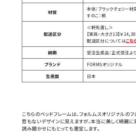
本体：ブラックチェリー材
材質
すのこ：桐
＜軒先渡し＞
配送区分
【家具・大きさ13】￥14,30
配送区分については
こち
納期
受注生産品：正式受注より
ブランド
FORMSオリジナル
生産国
日本
こちらのベッドフレームは、フォルムスオリジナルのフ
哲もないデザインに見えますが、本当に美しく綺麗に見
読み聞かせにもとっても重宝します。