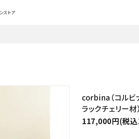
インストア
チェア・ベンチ・スツール
ブラックチェリー
ソファ
メープル
デスク
タモ
ベッド
アッシュ
corbina（コル
照明
メンテナンスグッズ
ラックチェリー材
117,000円(税込
パーソナルチェア