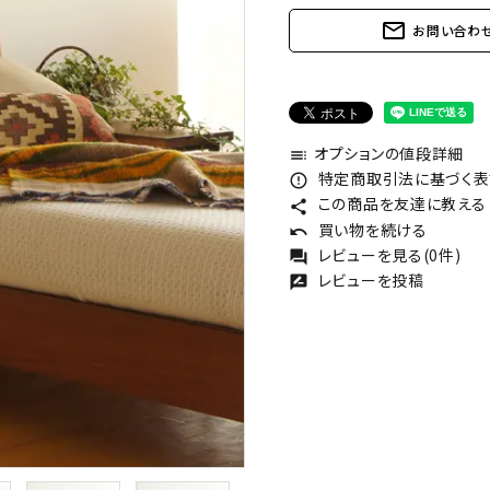
mail_outline
お問い合わ
オプションの値段詳細
toc
特定商取引法に基づく表記
error_outline
この商品を友達に教える
share
買い物を続ける
undo
レビューを見る(0件)
forum
レビューを投稿
rate_review