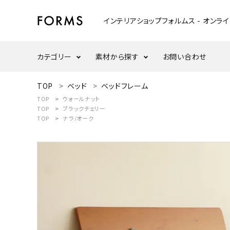
インテリアショップフォルムス - オンラ
カテゴリー
素材から探す
お問い合わせ
ACCOUNT MENU
TOP
ベッド
ベッドフレーム
ようこそ ゲスト 様
TOP
ウォールナット
テーブル
ウォールナット
TOP
ブラックチェリー
TOP
ナラ/オーク
meeting_room
person
ログイン
新規会員登録
ウッドスタンド・天板
ナラ/オーク
search
インテリア小物
カテゴリーから探す
ダイニングセット
素材から選ぶ