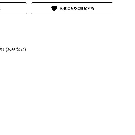
favorite
せ
 (返品など)