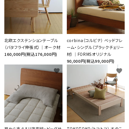
北欧エクステンションテーブル
corbina（コルビナ） ベッドフレ
（バタフライ伸張式）｜オーク材
ーム・シングル（ブラックチェリー
160,000円(税込176,000円)
材）｜FORMSオリジナル
90,000円(税込99,000円)
favorite
favorite
肩から支えるU字型枕・ビッグサ
TOKOTOKO（トコトコ） すのこ