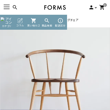
0
search
person
shopping_cart
TOP
チェア・ベンチ・スツール
shopping_cart
search
ダイニングチェア
info_outline
ACCOUNT MENU
コラム
買い物カゴ
商品検索
配送区分
カテゴリ
ようこそ ゲスト 様
meeting_room
person
ログイン
新規会員登録
search
カテゴリーから探す
素材から選ぶ
インフォメーション