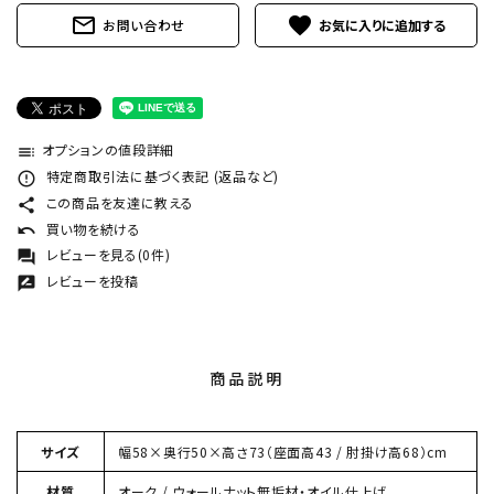
mail_outline
favorite
お問い合わせ
オプションの値段詳細
toc
特定商取引法に基づく表記 (返品など)
error_outline
この商品を友達に教える
share
買い物を続ける
undo
レビューを見る(0件)
forum
レビューを投稿
rate_review
商品説明
サイズ
幅58×奥行50×高さ73（座面高43 / 肘掛け高68）cm
材質
オーク / ウォールナット無垢材・オイル仕上げ