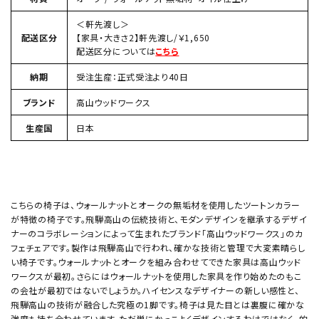
＜軒先渡し＞
配送区分
【家具・大きさ2】軒先渡し/￥1,650
配送区分については
こちら
納期
受注生産：正式受注より40日
ブランド
高山ウッドワークス
生産国
日本
こちらの椅子は、ウォールナットとオークの無垢材を使用したツートンカラー
が特徴の椅子です。飛騨高山の伝統技術と、モダンデザインを継承するデザイ
ナーのコラボレーションによって生まれたブランド「高山ウッドワークス」のカ
フェチェアです。製作は飛騨高山で行われ、確かな技術と管理で大変素晴らし
い椅子です。ウォールナットとオークを組み合わせてできた家具は高山ウッド
ワークスが最初。さらにはウォールナットを使用した家具を作り始めたのもこ
の会社が最初ではないでしょうか。ハイセンスなデザイナーの新しい感性と、
飛騨高山の技術が融合した究極の1脚です。椅子は見た目とは裏腹に確かな
強度も持ち合わせています。ただ単にかっこよくデザインするわけではなく、的