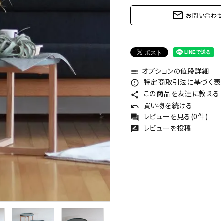
mail_outline
お問い合わ
オプションの値段詳細
toc
特定商取引法に基づく表記
error_outline
この商品を友達に教える
share
買い物を続ける
undo
レビューを見る(0件)
forum
レビューを投稿
rate_review