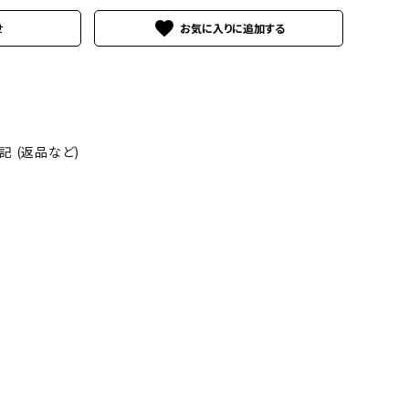
favorite
せ
 (返品など)