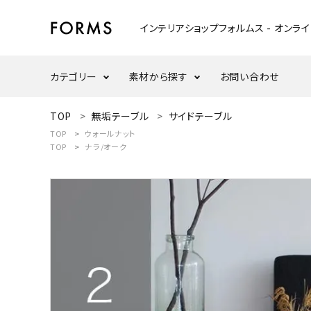
インテリアショップフォルムス - オンラ
カテゴリー
素材から探す
お問い合わせ
ACCOUNT MENU
TOP
無垢テーブル
サイドテーブル
ようこそ ゲスト 様
TOP
ウォールナット
テーブル
ウォールナット
TOP
ナラ/オーク
meeting_room
person
ログイン
新規会員登録
ウッドスタンド・天板
ナラ/オーク
search
インテリア小物
カテゴリーから探す
ダイニングセット
素材から選ぶ