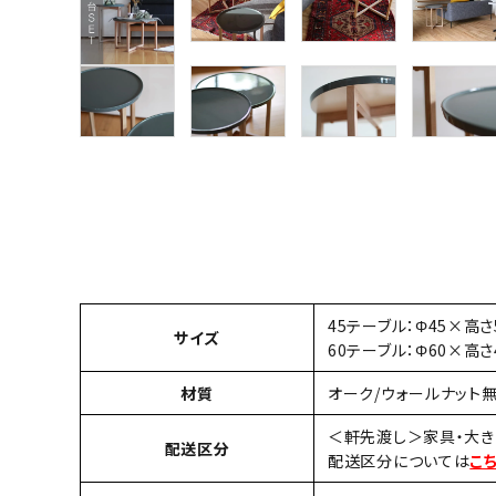
45テーブル：Φ45×高さ
サイズ
60テーブル：Φ60×高さ
材質
オーク/ウォールナット
＜軒先渡し＞家具・大きさ2
配送区分
配送区分については
こ