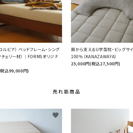
a（コルビナ） ベッドフレーム・シング
肩から支えるU字型枕・ビッグサイ
クチェリー材）｜FORMSオリジナ
100％（KANAZAWAYA）
25,000円(税込27,500円)
(税込99,000円)
売れ筋商品
favorite