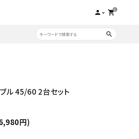
0
person
shopping_cart
search
収納家具
チーク
寝具
ビーチ
ブル 45/60 2台セット
アウトレット
6,980円)