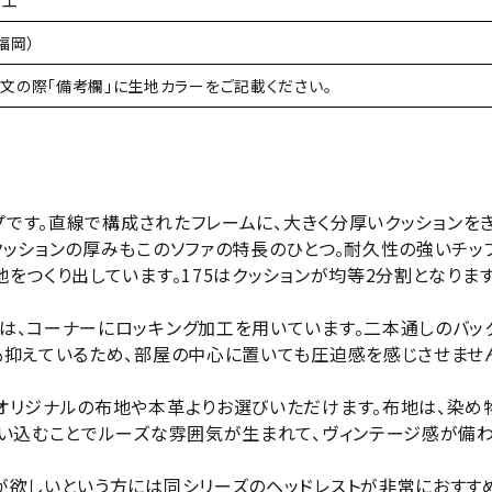
福岡）
文の際「備考欄」に生地カラーをご記載ください。
イプです。直線で構成されたフレームに、大きく分厚いクッションを
クッションの厚みもこのソファの特長のひとつ。耐久性の強いチッ
をつくり出しています。175はクッションが均等2分割となります
は、コーナーにロッキング加工を用いています。二本通しのバッ
も抑えているため、部屋の中心に置いても圧迫感を感じさせませ
オリジナルの布地や本革よりお選びいただけます。布地は、染め
使い込むことでルーズな雰囲気が生まれて、ヴィンテージ感が備わ
が欲しいという方には同シリーズの
ヘッドレスト
が非常におすすめ