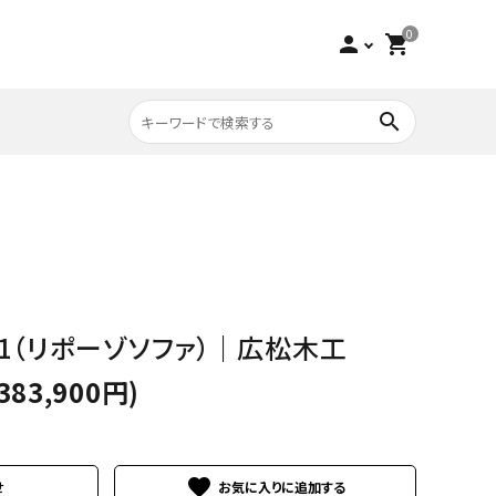
0
person
shopping_cart
search
収納家具
チーク
寝具
ビーチ
161（リポーゾソファ）｜広松木工
アウトレット
383,900円)
favorite
せ