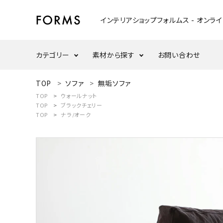
インテリアショップフォルムス - オンラ
カテゴリー
素材から探す
お問い合わせ
ACCOUNT MENU
TOP
ソファ
無垢ソファ
ようこそ ゲスト 様
TOP
ウォールナット
テーブル
ウォールナット
TOP
ブラックチェリー
TOP
ナラ/オーク
meeting_room
person
ログイン
新規会員登録
ウッドスタンド・天板
ナラ/オーク
search
インテリア小物
カテゴリーから探す
ダイニングセット
素材から選ぶ