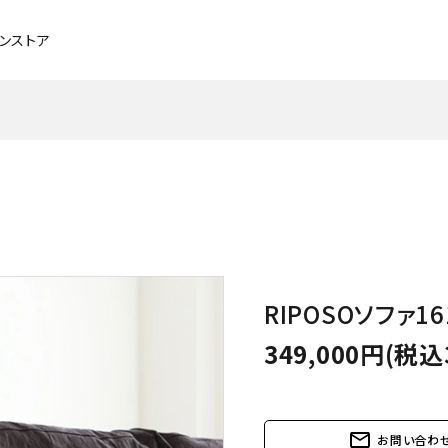
インストア
チェア・ベンチ・スツール
ブラックチェリー
ソファ
メープル
デスク
タモ
ベッド
アッシュ
RIPOSOソファ
照明
メンテナンスグッズ
349,000円(税込
パーソナルチェア
mail_outline
お問い合わ