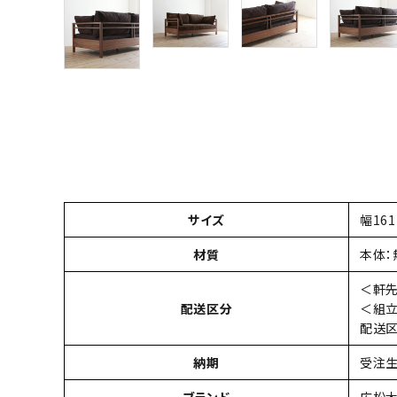
サイズ
幅161
材質
本体：
＜軒
配送区分
＜組立
配送
納期
受注生
ブランド
広松