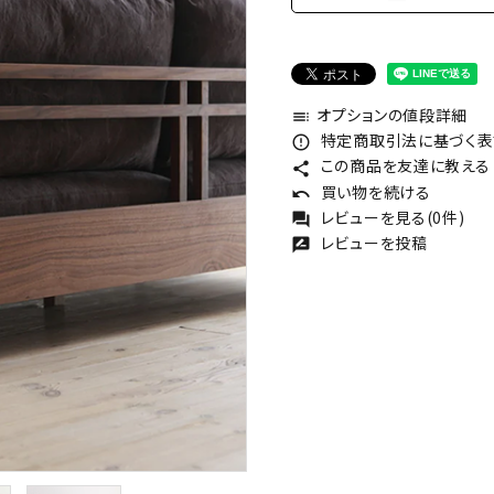
オプションの値段詳細
toc
特定商取引法に基づく表記
error_outline
この商品を友達に教える
share
買い物を続ける
undo
レビューを見る(0件)
forum
レビューを投稿
rate_review