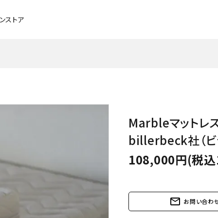
インストア
チェア・ベンチ・スツール
ブラックチェリー
ソファ
メープル
Marbleマットレ
デスク
タモ
ベッド
アッシュ
billerbeck社
108,000円(税込
照明
メンテナンスグッズ
パーソナルチェア
mail_outline
お問い合わ