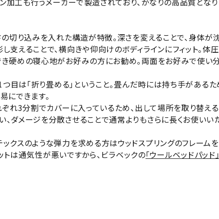
ン加工も行うメーカーで製造されており、かなりの高品質となり
深さの切り込みを入れた構造が特徴。深さを変えることで、身体が
形し支えることで、横向きや仰向けのボディラインにフィット。体
でき硬めの寝心地がお好みの方にお勧め。両面をお好みで使い分
、1つ目は「折り畳める」ということ。畳んだ時には持ち手がある
易にできます。
それぞれ3分割でカバーに入っているため、出して場所を取り替え
い、ダメージを分散させることで通常よりもさらに長くお使いい
テックスのような弾力を求める方はウッドスプリングのフレームを
マットは通気性が悪いですから、ビラベックの
「ウールベッドパッド