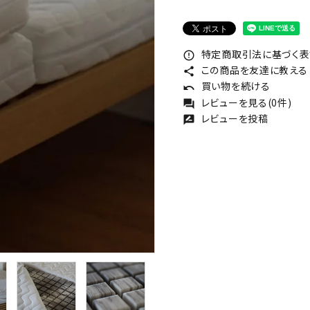
特定商取引法に基づく表記
error_outline
この商品を友達に教える
share
買い物を続ける
undo
レビューを見る(0件)
forum
レビューを投稿
rate_review