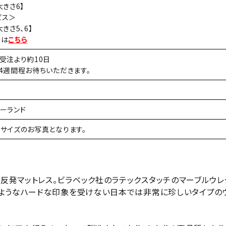
きさ6】
ビス＞
きさ5、6】
ては
こちら
受注より約10日
4週間程お待ちいただきます。
ーランド
サイズのお写真となります。
反発マットレス。ビラベック社のラテックスタッチのマーブルウレ
ようなハードな印象を受けない日本では非常に珍しいタイプのウ