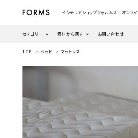
インテリアショップフォルムス - オンラ
カテゴリー
素材から探す
お問い合わせ
ACCOUNT MENU
TOP
ベッド
マットレス
ようこそ ゲスト 様
テーブル
ウォールナット
meeting_room
person
ログイン
新規会員登録
ウッドスタンド・天板
ナラ/オーク
search
インテリア小物
カテゴリーから探す
ダイニングセット
素材から選ぶ