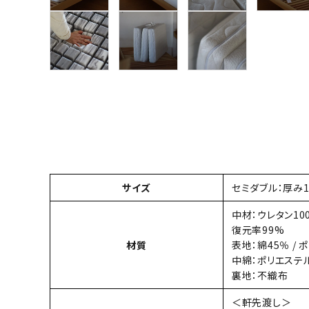
サイズ
セミダブル：厚み1
中材：ウレタン10
復元率99%
材質
表地：綿45％ / 
中綿：ポリエステル
裏地：不織布
＜軒先渡し＞