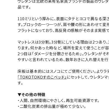
ウレタンは北欧の某有名家具ブランドの製品のウレタ
品です。
110ミリという厚みに、表面にタテとヨコで異なる
す。ブロックの一つ一つが、肩や腰の形にあわせて変
フラットになっており、高反発の感触がそのまま実感
マットレスは3分割。3分割にしている理由は2つあり
ります。何かあった時など、場所を変えて使うことが容
2つ目は「ダメージを分散させるため」。ウレタンが
やすいと言われているため、数年おきに入れ替えを行
床板は基本的にはスノコにてご使用ください。よりラ
「TOKOTOKOすのこベッド」
にセットして、ウレタン
す。
▼その他の特徴
・人間、自然環境にやさしく、再生可能資源です。
・二酸化炭素の排出量が極めて少ない。