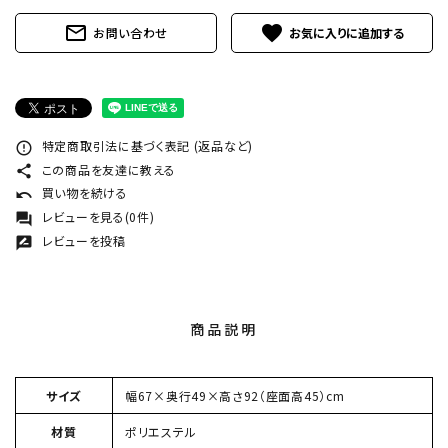
mail_outline
favorite
お問い合わせ
特定商取引法に基づく表記 (返品など)
error_outline
この商品を友達に教える
share
買い物を続ける
undo
レビューを見る(0件)
forum
レビューを投稿
rate_review
商品説明
サイズ
幅67×奥行49×高さ92（座面高45）cm
材質
ポリエステル