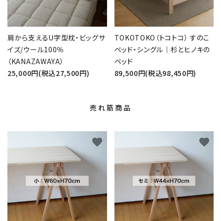
肩から支えるU字型枕・ビッグサ
TOKOTOKO（トコトコ） すのこ
イズ/ウール100％
ベッド・シングル｜杉とヒノキの
（KANAZAWAYA）
ベッド
25,000円(税込27,500円)
89,500円(税込98,450円)
売れ筋商品
favorite
favorite