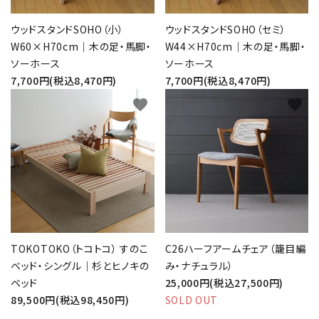
ウッドスタンドSOHO（小）
ウッドスタンドSOHO（セミ）
W60×H70cm｜木の足・馬脚・
W44×H70cm｜木の足・馬脚・
ソーホース
ソーホース
7,700円(税込8,470円)
7,700円(税込8,470円)
favorite
favorite
TOKOTOKO（トコトコ） すのこ
C26ハーフアームチェア（籠目編
ベッド・シングル｜杉とヒノキの
み・ナチュラル）
ベッド
25,000円(税込27,500円)
89,500円(税込98,450円)
SOLD OUT