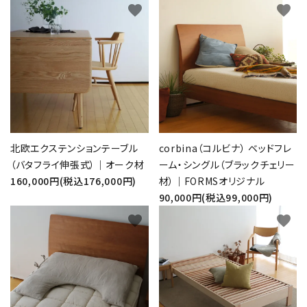
favorite
favorite
北欧エクステンションテーブル
corbina（コルビナ） ベッドフレ
（バタフライ伸張式）｜オーク材
ーム・シングル（ブラックチェリー
160,000円(税込176,000円)
材）｜FORMSオリジナル
90,000円(税込99,000円)
favorite
favorite