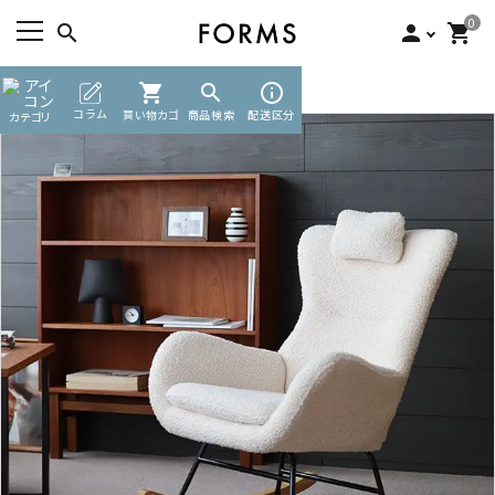
0
search
person
shopping_cart
TOP
パーソナルチェア
shopping_cart
search
info_outline
ACCOUNT MENU
コラム
買い物カゴ
商品検索
配送区分
カテゴリ
ようこそ ゲスト 様
meeting_room
person
ログイン
新規会員登録
search
カテゴリーから探す
素材から選ぶ
インフォメーション