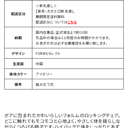
＜軒先渡し＞
【家具・大きさ2】軒先渡し
配送区分
期間限定送料無料
配送区分については
こちら
国内在庫品：正式受注より約10日
納期
欠品中の場合は2ヶ月程のお時間がかかります。
お急ぎの方は必ず在庫確認をお願い致します。
デザイン
FORMSセレクト
生産国
中国
張地カラー
アイボリー
備考
組み立て式
ボアに包まれたかわいらしいフォルムのロッキングチェア。
どこに触れてもモコモコと心地よく、やさしく体を揺らしな
がらくつろげる椅子です。ハイバックで体をしっかりとあず