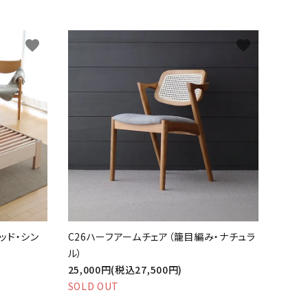
favorite
favorite
ベッド・シン
C26ハーフアームチェア（籠目編み・ナチュラ
ル）
25,000円(税込27,500円)
SOLD OUT