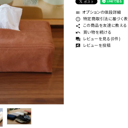
オプションの値段詳細
toc
特定商取引法に基づく表記
error_outline
この商品を友達に教える
share
買い物を続ける
undo
レビューを見る(0件)
forum
レビューを投稿
rate_review