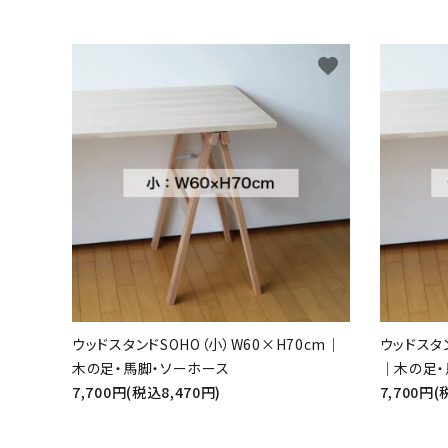
favorite
ウッドスタンドSOHO（小）W60×H70cm｜
ウッドスタン
木の足・馬脚・ソーホース
｜木の足・
7,700円(税込8,470円)
7,700円(