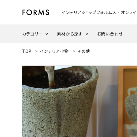
インテリアショップフォルムス - オンラ
カテゴリー
素材から探す
お問い合わせ
ACCOUNT MENU
TOP
インテリア小物
その他
ようこそ ゲスト 様
テーブル
ウォールナット
meeting_room
person
ログイン
新規会員登録
ウッドスタンド・天板
ナラ/オーク
search
インテリア小物
カテゴリーから探す
ダイニングセット
素材から選ぶ