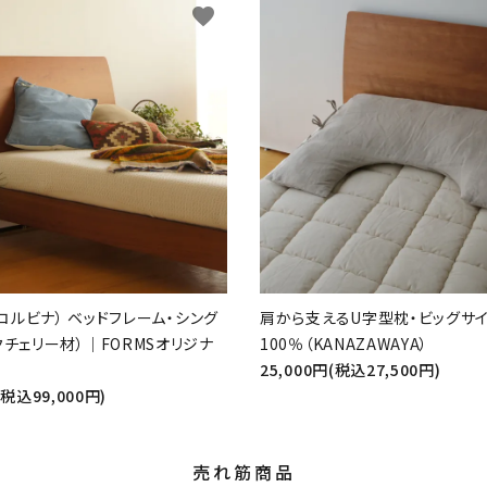
favorite
a（コルビナ） ベッドフレーム・シング
肩から支えるU字型枕・ビッグサイ
クチェリー材）｜FORMSオリジナ
100％（KANAZAWAYA）
25,000円(税込27,500円)
(税込99,000円)
売れ筋商品