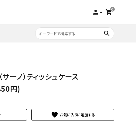
0
person
shopping_cart
search
収納家具
チーク
 （サーノ）ティッシュケース
寝具
ビーチ
850円)
アウトレット
favorite
せ