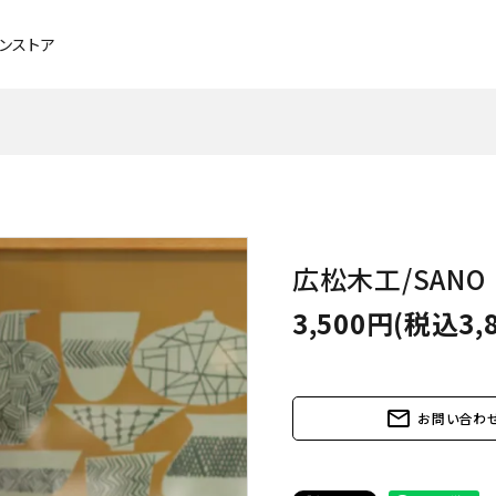
インストア
チェア・ベンチ・スツール
ブラックチェリー
ソファ
メープル
広松木工/SANO
デスク
タモ
ベッド
アッシュ
3,500円(税込3,
照明
メンテナンスグッズ
mail_outline
お問い合わ
パーソナルチェア