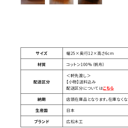
サイズ
幅25×奥行12×高さ6cm
材質
コットン100%（帆布）
＜軒先渡し＞
配送区分
【小物】送料込み
配送区分については
こちら
納期
店頭在庫品となります。在庫なく
生産国
日本
ブランド
広松木工