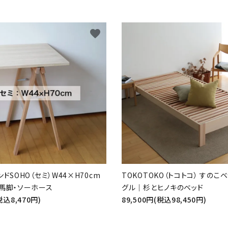
favorite
ドSOHO（セミ）W44×H70cm
TOKOTOKO（トコトコ） すのこ
馬脚・ソーホース
グル｜杉とヒノキのベッド
税込8,470円)
89,500円(税込98,450円)