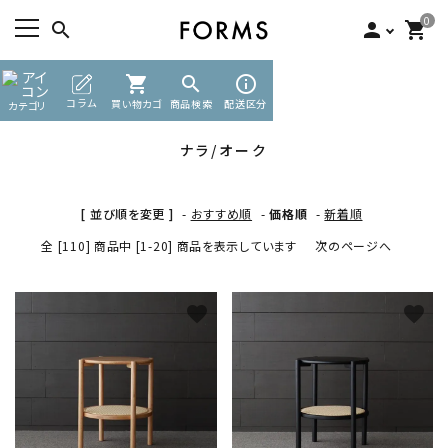
0
search
person
shopping_cart
TOP
ナラ/オーク
shopping_cart
search
info_outline
ACCOUNT MENU
コラム
買い物カゴ
商品検索
配送区分
カテゴリ
ようこそ ゲスト 様
ナラ/オーク
meeting_room
person
ログイン
新規会員登録
[ 並び順を変更 ]
-
おすすめ順
-
価格順
-
新着順
search
全 [110] 商品中 [1-20] 商品を表示しています
次のページへ
カテゴリーから探す
favorite
favorite
素材から選ぶ
インフォメーション