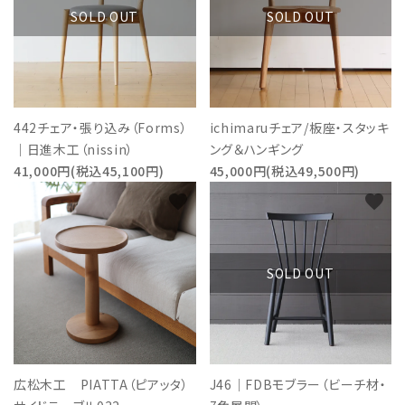
SOLD OUT
SOLD OUT
442チェア・張り込み（Forms）
ichimaruチェア/板座・スタッキ
｜日進木工（nissin）
ング＆ハンギング
41,000円(税込45,100円)
45,000円(税込49,500円)
favorite
favorite
SOLD OUT
広松木工 PIATTA（ピアッタ）
J46｜FDBモブラー（ビーチ材・