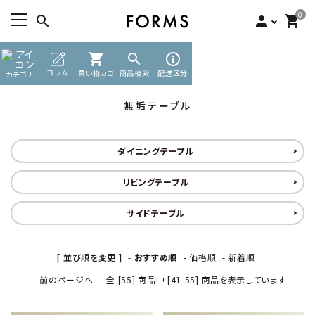
0
search
person
shopping_cart
TOP
無垢テーブル
shopping_cart
search
info_outline
ACCOUNT MENU
コラム
買い物カゴ
商品検索
配送区分
カテゴリ
ようこそ ゲスト 様
無垢テーブル
meeting_room
person
ログイン
新規会員登録
ダイニングテーブル
search
リビングテーブル
カテゴリーから探す
サイドテーブル
素材から選ぶ
[ 並び順を変更 ]
-
おすすめ順
-
価格順
-
新着順
インフォメーション
前のページへ
全 [55] 商品中 [41-55] 商品を表示しています