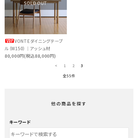
SOLD OUT
VONTEダイニングテーブ
ル（W150）｜アッシュ材
80,000円(税込88,000円)
<
1
2
3
全55件
他の商品を探す
キーワード