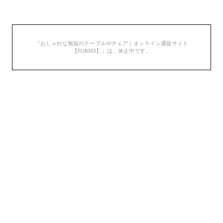
『おしゃれな無垢のテーブルやチェア｜オンライン通販サイト
【FORMS】』は、休止中です。